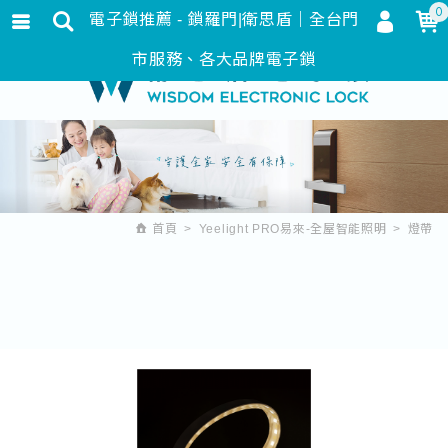
0
電子鎖推薦 - 鎖羅門|衛思盾｜全台門
會員登入
繁體中文
市服務、各大品牌電子鎖
會員註冊
忘記密碼
訂單查詢
追蹤清單
首頁
Yeelight PRO易來-全屋智能照明
燈帶
匯款通知