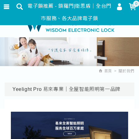
0
電子鎖推薦 - 鎖羅門|衛思盾｜全台門
會員登入
繁體中文
市服務、各大品牌電子鎖
會員註冊
忘記密碼
訂單查詢
追蹤清單
首頁
關於我們
匯款通知
Yeelight Pro 易來專業｜全屋智能照明第一品牌