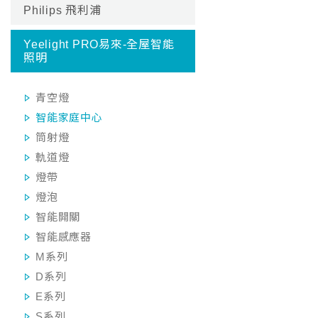
Philips 飛利浦
Yeelight PRO易來-全屋智能
照明
青空燈
智能家庭中心
筒射燈
軌道燈
燈帶
燈泡
智能開關
智能感應器
M系列
D系列
E系列
S系列