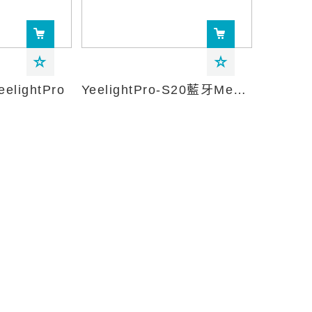
lightPro
YeelightPro-S20藍牙Mesh網關