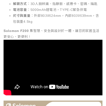
解鎖方式
：3D人臉辨識、指靜脈、感應卡、密碼、鑰匙
電池容量
：5000mAh鋰電池，TYPE-C緊急供電
尺寸與重量
：外部80
395
24mm，內部80
395
39mm，含
包裝重4.5kg
Solomon F200
集智慧、安全與設計於一體，讓您的家居生活
更安心、更便利！