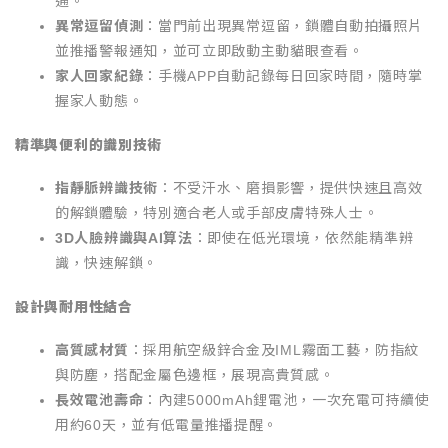
通。
異常逗留偵測
：當門前出現異常逗留，鎖體自動拍攝照片
並推播警報通知，並可立即啟動主動貓眼查看。
家人回家紀錄
：手機APP自動記錄每日回家時間，隨時掌
握家人動態。
精準與便利的識別技術
指靜脈辨識技術
：不受汗水、磨損影響，提供快速且高效
的解鎖體驗，特別適合老人或手部皮膚特殊人士。
3D人臉辨識與AI算法
：即使在低光環境，依然能精準辨
識，快速解鎖。
設計與耐用性結合
高質感材質
：採用航空級鋅合金及IML霧面工藝，防指紋
與防塵，搭配金屬色邊框，展現高貴質感。
長效電池壽命
：內建5000mAh鋰電池，一次充電可持續使
用約60天，並有低電量推播提醒。