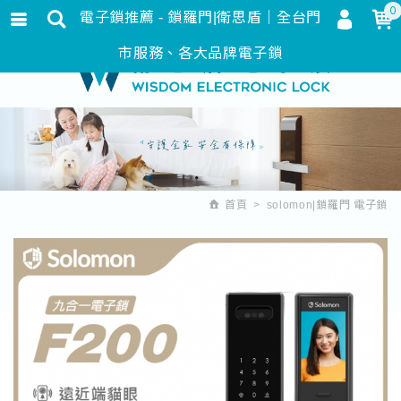
0
電子鎖推薦 - 鎖羅門|衛思盾｜全台門
會員登入
繁體中文
市服務、各大品牌電子鎖
會員註冊
忘記密碼
訂單查詢
追蹤清單
首頁
solomon|鎖羅門 電子鎖
匯款通知