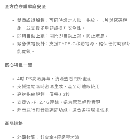
全方位守護家庭安全
雙重認證解鎖
：可同時設定人臉、指紋、卡片與密碼解
鎖，並支援多重認證提升安全性。
即時自動上鎖
：關門即自動上鎖，防止疏忽。
緊急供電設計
：支援TYPE-C移動電源，確保任何時候都
能開鎖。
核心特色一覽
4吋IPS高清屏幕，清晰查看門外畫面
支援遠端臨時密碼生成，甚至可離線使用
高速指紋解鎖，僅需0.3秒
支援Wi-Fi 2.4G連線，遠端管理輕鬆實現
靜音運行與音量調節功能，適合各種環境需求
產品規格
外殼材質
：鋅合金+類鋼琴烤漆