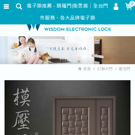
0
電子鎖推薦 - 鎖羅門|衛思盾｜全台門
會員登入
繁體中文
市服務、各大品牌電子鎖
會員註冊
忘記密碼
訂單查詢
追蹤清單
首頁
訂製大門
壓花門
匯款通知