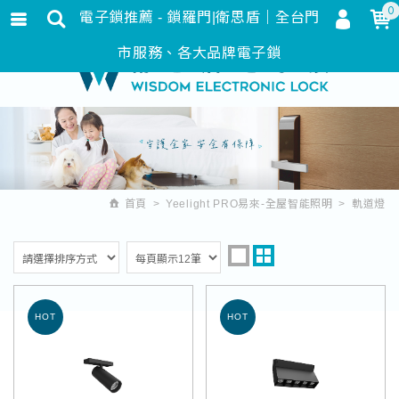
0
電子鎖推薦 - 鎖羅門|衛思盾｜全台門
會員登入
繁體中文
市服務、各大品牌電子鎖
會員註冊
忘記密碼
訂單查詢
追蹤清單
首頁
Yeelight PRO易來-全屋智能照明
軌道燈
匯款通知