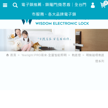
0
電子鎖推薦 - 鎖羅門|衛思盾｜全台門
會員登入
繁體中文
市服務、各大品牌電子鎖
會員註冊
忘記密碼
訂單查詢
追蹤清單
首頁
Yeelight PRO易來-全屋智能照明
軌道燈
明裝磁吸軌道
匯款通知
燈系列