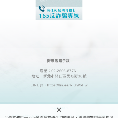
衛思盾電子鎖
電話：
02-2606-8776
地址：新北市林口區民有街38號
LINE@：
https://lin.ee/RIUW6Hw
×
Copyright ©
衛思盾智能股份有限公司(統編：94109398)- All Rights Reserved.
我們將使用cookie等資訊來優化您的體驗，繼續瀏覽即表示您同