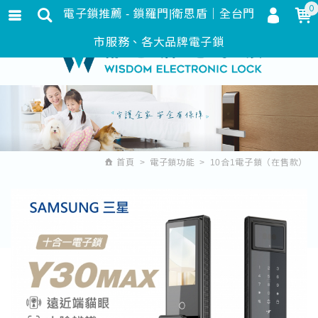
0
電子鎖推薦 - 鎖羅門|衛思盾｜全台門
會員登入
繁體中文
市服務、各大品牌電子鎖
會員註冊
忘記密碼
訂單查詢
追蹤清單
首頁
電子鎖功能
10合1電子鎖（在售款）
匯款通知