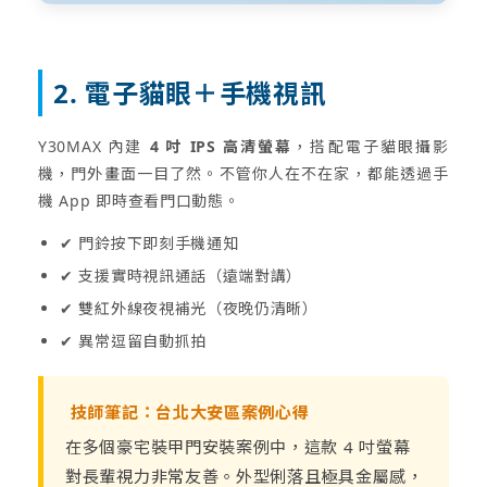
2. 電子貓眼＋手機視訊
Y30MAX 內建
4 吋 IPS 高清螢幕
，搭配電子貓眼攝影
機，門外畫面一目了然。不管你人在不在家，都能透過手
機 App 即時查看門口動態。
✔ 門鈴按下即刻手機通知
✔ 支援實時視訊通話（遠端對講）
✔ 雙紅外線夜視補光（夜晚仍清晰）
✔ 異常逗留自動抓拍
技師筆記：台北大安區案例心得
在多個豪宅裝甲門安裝案例中，這款 4 吋螢幕
對長輩視力非常友善。外型俐落且極具金屬感，