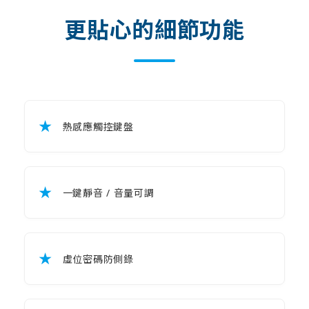
更貼心的細節功能
★
熱感應觸控鍵盤
★
一鍵靜音 / 音量可調
★
虛位密碼防側錄