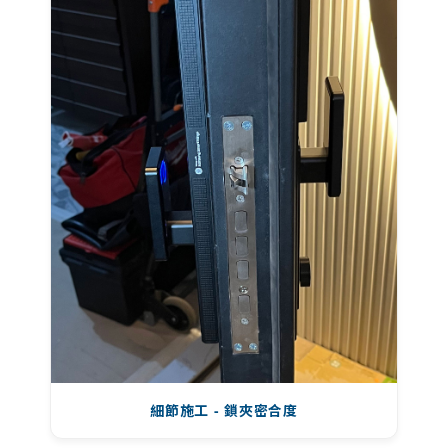
細節施工 - 鎖夾密合度