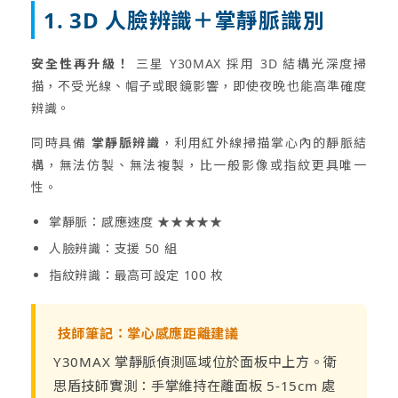
1. 3D 人臉辨識＋掌靜脈識別
安全性再升級！
三星 Y30MAX 採用 3D 結構光深度掃
描，不受光線、帽子或眼鏡影響，即使夜晚也能高準確度
辨識。
同時具備
掌靜脈辨識
，利用紅外線掃描掌心內的靜脈結
構，無法仿製、無法複製，比一般影像或指紋更具唯一
性。
掌靜脈：感應速度 ★★★★★
人臉辨識：支援 50 組
指紋辨識：最高可設定 100 枚
技師筆記：掌心感應距離建議
Y30MAX 掌靜脈偵測區域位於面板中上方。衛
思盾技師實測：手掌維持在離面板 5-15cm 處