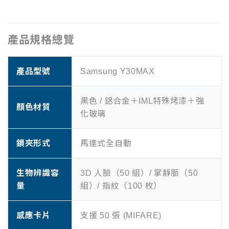
產品規格總覽
產品型號
Samsung Y30MAX
黑色 / 鋁合金＋IML特殊烤漆＋強
顏色材質
化玻璃
鎖夾形式
馬達式全自動
生物辨識容
3D 人臉（50 組）/ 掌靜脈（50
量
組）/ 指紋（100 枚）
感應卡片
支援 50 張 (MIFARE)