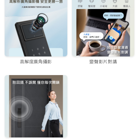
高解度廣角攝影
變聲影片對講