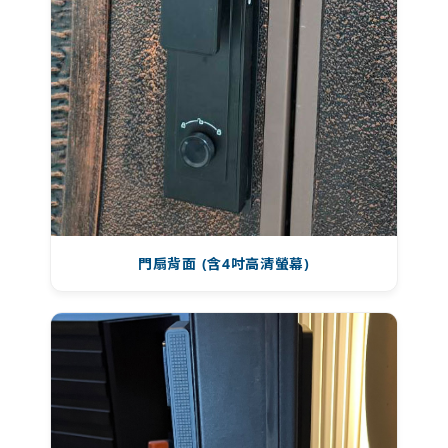
門扇背面 (含4吋高清螢幕)