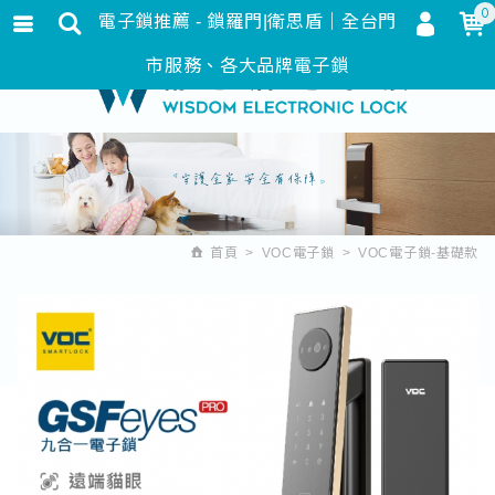
0
電子鎖推薦 - 鎖羅門|衛思盾｜全台門
會員登入
繁體中文
市服務、各大品牌電子鎖
會員註冊
忘記密碼
訂單查詢
追蹤清單
首頁
VOC電子鎖
VOC電子鎖-基礎款
匯款通知