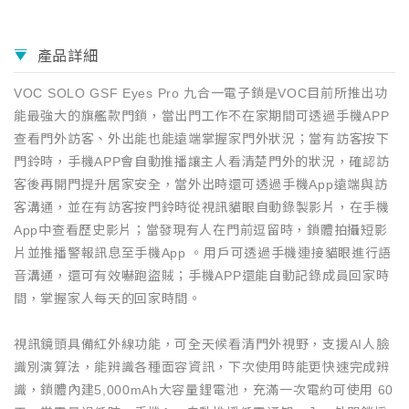
產品詳細
VOC SOLO GSF Eyes Pro 九合一電子鎖是VOC目前所推出功
能最強大的旗艦款門鎖，當出門工作不在家期間可透過手機APP
查看門外訪客、外出能也能遠端掌握家門外狀況；當有訪客按下
門鈴時，手機APP會自動推播讓主人看清楚門外的狀況，確認訪
客後再開門提升居家安全，當外出時還可透過手機App遠端與訪
客溝通，並在有訪客按門鈴時從視訊貓眼自動錄製影片，在手機
App中查看歷史影片；當發現有人在門前逗留時，鎖體拍攝短影
片並推播警報訊息至手機App 。用戶可透過手機連接貓眼進行語
音溝通，還可有效嚇跑盜賊；手機APP還能自動記錄成員回家時
間，掌握家人每天的回家時間。
視訊鏡頭具備紅外線功能，可全天候看清門外視野，支援AI人臉
識別演算法，能辨識各種面容資訊，下次使用時能更快速完成辨
識，鎖體內建5,000mAh大容量鋰電池，充滿一次電約可使用 60