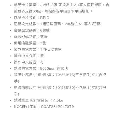
感應卡片數量：小卡片2張 可設定主人+客人兩種權限，合
計最多支援50組，每組都能單獨刪除單獨增加。
感應卡片技術：RFID
密碼設定組數：1組管理密碼、20組(主人+客人)密碼
密碼設定碼數：6位數
虛位密碼功能：支援
備用鑰匙數量：2隻
緊急供電方式：TYPE-C供電
操作中文介面：無
操作中文語音：有
鎖體供電方式：5000mah鋰電池
鎖體外部尺寸 寬*長*高：70*360*75(不含把手)/71(含把
手)
鎖體內部尺寸 寬*長*高：80*955*30(不含把手)/78(含把
手)
鎖體重量 KG(含包裝)：4.5kg
NCC許可字號：CCAF23LP0470T9