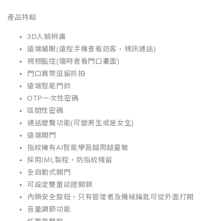
​產品特點
3D人臉辨識
遠端貓眼(遠程手機查看訪客，視訊通話)
視頻監控(隨時查看門口畫面)
門口異常逗留抓拍
遠端智能門鈴
OTP一次性密碼
區間性密碼
通話變聲功能(可變男生或是女生)
遠端開門
指紋擁有AI智能學習越用越靈敏
採用IML製程，防指紋殘留
全自動式開門
可設定雙重認證開鎖
內鎖安全旋鈕，只有管理者及機械鑰匙可從外面打開
音量調節功能