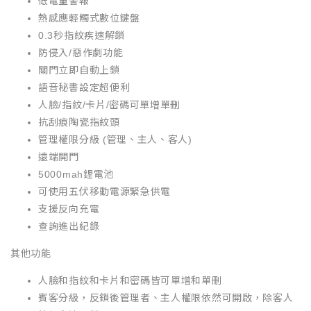
低電量警報
熱感應輕觸式數位鍵盤
0.3秒指紋疾速解鎖
防侵入/惡作劇功能
關門立即自動上鎖
語音秘書設定超便利
人臉/指紋/卡片/密碼可單增單刪
抗刮痕陶瓷指紋頭
管理權限分級 (管理、主人、客人)
遠端開門
5000mah鋰電池
可使用五伏移動電源緊急供電
支援反向充電
查詢進出紀錄
其他功能
人臉和指紋和卡片和密碼皆可單增和單刪
賓客分級，反鎖後管理者、主人權限依然可開啟，除客人