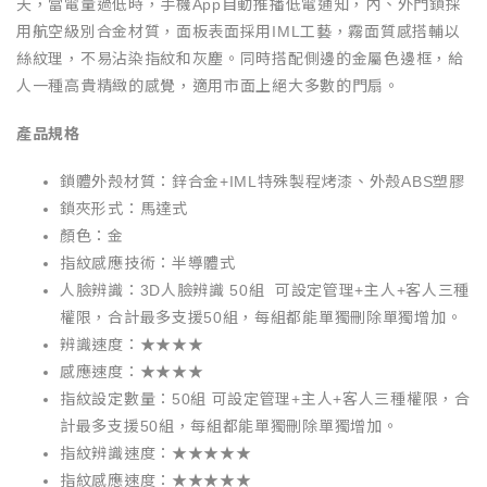
天，當電量過低時，手機App自動推播低電通知，內、外門鎖採
用航空級別合金材質，面板表面採用IML工藝，霧面質感搭輔以
絲紋理，不易沾染指紋和灰塵。同時搭配側邊的金屬色邊框，給
人一種高貴精緻的感覺，適用市面上絕大多數的門扇。
產品規格
鎖體外殼材質：鋅合金+IML特殊製程烤漆、外殼ABS塑膠
鎖夾形式：馬達式
顏色：金
指紋感應技術：半導體式
人臉辨識：3D人臉辨識 50組 可設定管理+主人+客人三種
權限，合計最多支援50組，每組都能單獨刪除單獨增加。
辨識速度：★★★★
感應速度：★★★★
指紋設定數量：50組 可設定管理+主人+客人三種權限，合
計最多支援50組，每組都能單獨刪除單獨增加。
指紋辨識速度：★★★★★
指紋感應速度：★★★★★