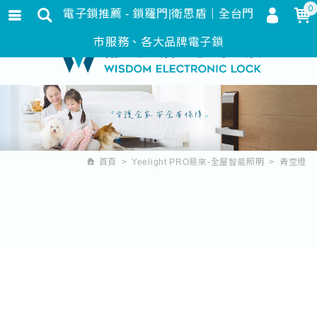
0
電子鎖推薦 - 鎖羅門|衛思盾｜全台門
會員登入
繁體中文
市服務、各大品牌電子鎖
會員註冊
忘記密碼
訂單查詢
追蹤清單
首頁
Yeelight PRO易來-全屋智能照明
青空燈
匯款通知