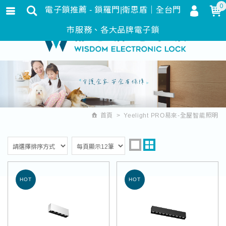
0
電子鎖推薦 - 鎖羅門|衛思盾｜全台門
會員登入
繁體中文
市服務、各大品牌電子鎖
會員註冊
忘記密碼
訂單查詢
追蹤清單
首頁
Yeelight PRO易來-全屋智能照明
匯款通知